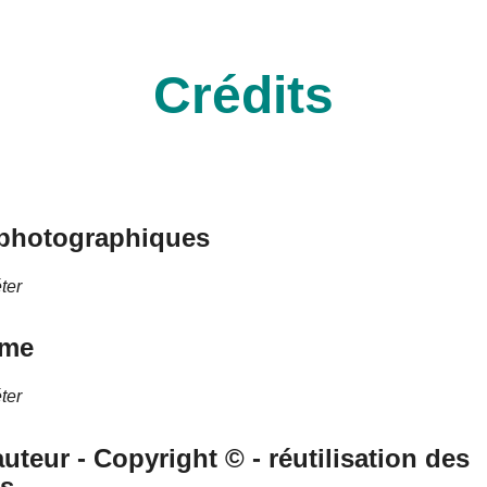
Crédits
 photographiques
ter
sme
ter
auteur - Copyright © - réutilisation des
s